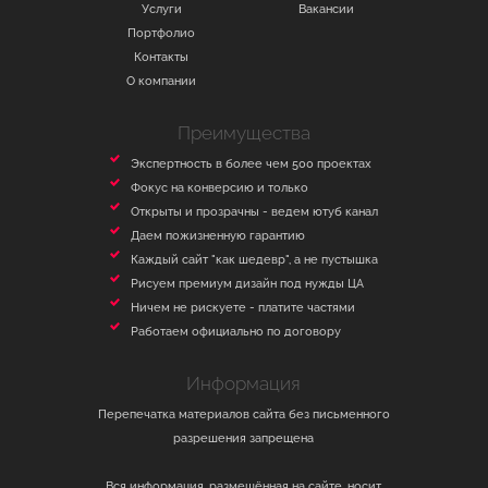
Услуги
Вакансии
Портфолио
Контакты
О компании
Преимущества
УСЛУГИ
Экспертность в более чем 500 проектах
Фокус на конверсию и только
КАЛЬКУЛЯТОР
Открыты и прозрачны - ведем ютуб канал
ПОРТФОЛИО
Даем пожизненную гарантию
Каждый сайт "как шедевр", а не пустышка
АКЦИИ И СКИДКИ
Рисуем премиум дизайн под нужды ЦА
БЛАГОДАРНОСТИ
Ничем не рискуете - платите частями
Работаем официально по договору
ВАКАНСИИ
КОНТАКТЫ
Информация
БЛОГ (НОВОСТИ)
Перепечатка материалов сайта без письменного
разрешения запрещена
Вся информация, размещённая на сайте, носит