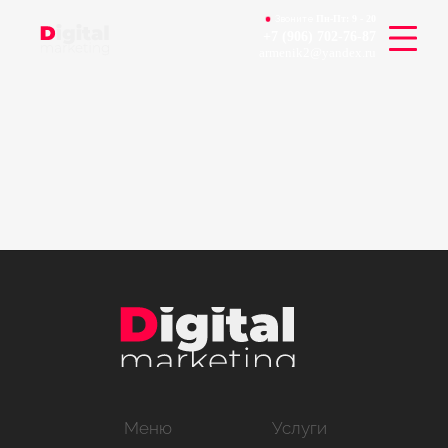
Пн-Пт:
9 - 20
Звоните
+7 (906) 702-76-87
armenik2@yandex.ru
Меню
Услуги