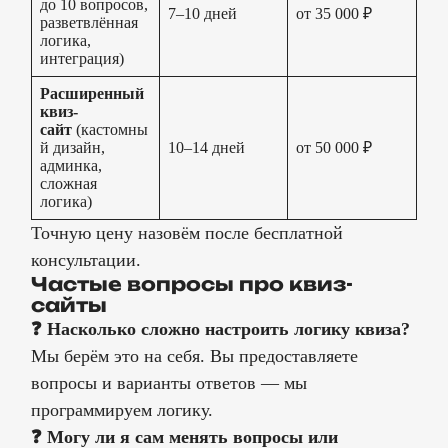
до 10 вопросов,
7–10 дней
от 35 000 ₽
разветвлённая
логика,
интеграция)
Расширенный
квиз-
сайт
(кастомны
й дизайн,
10–14 дней
от 50 000 ₽
админка,
сложная
логика)
Точную цену назовём после бесплатной
консультации.
Частые вопросы про квиз-
сайты
❓ Насколько сложно настроить логику квиза?
Мы берём это на себя. Вы предоставляете
вопросы и варианты ответов — мы
программируем логику.
❓ Могу ли я сам менять вопросы или