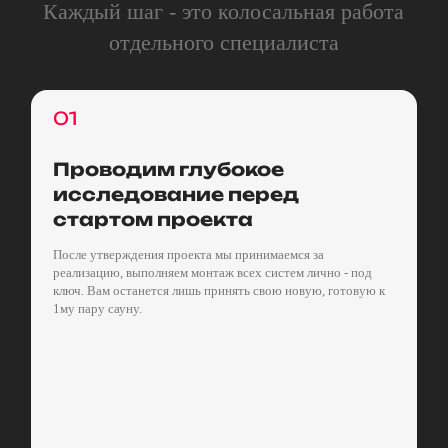
Каждый шаг - это колосальная работа
отдельного специалиста
01
Проводим глубокое
исследование перед
стартом проекта
После утверждения проекта мы принимаемся за
реализацию, выполняем монтаж всех систем лично - под
ключ. Вам останется лишь принять свою новую, готовую к
1му пару сауну.