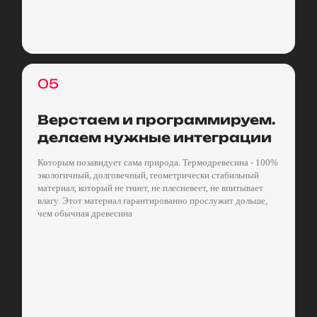
05
Верстаем и программируем.
делаем нужные интеграции
Которым позавидует сама природа. Термодревесина - 100%
экологичный, долговечный, геометрически стабильный
материал, который не гниет, не плесневеет, не впитывает
влагу. Этот материал гарантированно прослужит дольше,
чем обычная древесина