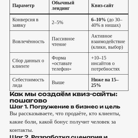
Обычный
Параметр
Квиз-сайт
лендинг
Конверсия в
6–10%
(до 30–
2–5%
заявку
40% в нишах)
Активное
Пассивное
Вовлечённость
взаимодействие
чтение
(клики, выбор)
Форма
+10–15
Сбор данных о
«оставьте
инсайтов о
клиенте
телефон»
потребностях
Себестоимость
Ниже на 15–
Выше
лида
25%
Как мы создаём квиз-сайты:
пошагово
Шаг 1. Погружение в бизнес и цель
Вы рассказываете, что продаёте, кто клиенты,
какие боли, какой бонус получит человек за
контакты.
Шаг 2. Разработка сценария и