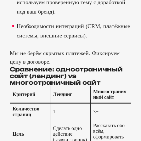
ПОРТФОЛИО
используем проверенную тему с доработкой
под ваш бренд).
АКЦИИ И СКИДКИ
БЛАГОДАРНОСТИ
Необходимости интеграций (CRM, платёжные
ВАКАНСИИ
системы, внешние сервисы).
КОНТАКТЫ
Мы не берём скрытых платежей. Фиксируем
БЛОГ (НОВОСТИ)
цену в договоре.
Сравнение: одностраничный
сайт (лендинг) vs
многостраничный сайт
Многостранич
Критерий
Лендинг
ный сайт
Количество
1
3+
страниц
Рассказать обо
Сделать одно
всём,
Цель
действие
сформировать
(заявка, звонок)