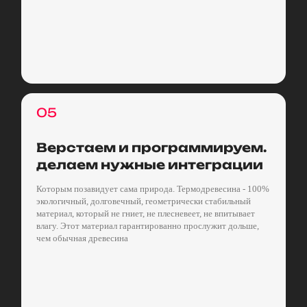
05
Верстаем и программируем.
делаем нужные интеграции
Которым позавидует сама природа. Термодревесина - 100%
экологичный, долговечный, геометрически стабильный
материал, который не гниет, не плесневеет, не впитывает
влагу. Этот материал гарантированно прослужит дольше,
чем обычная древесина