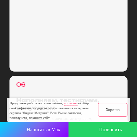
06
Наполняем, тестируем,
Продолжая работать с этим сайтом,
согласие
на сбор
запускаем
cookie-файлов посредством использования интернет-
Хорошо
сервиса "Яндекс.Метрика". Если Вы не согласны,
пожалуйста, покиньте сайт
Вы будете общаться с личным менеджером,
проектировщиком, которые ведут и прямой контакт с
Написать в Max
Позвонить
директором по строительству