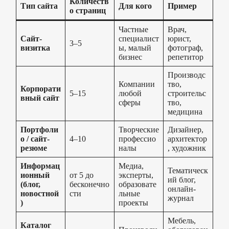
Количеств
Тип сайта
Для кого
Пример
о страниц
Частные
Врач,
Сайт-
специалист
юрист,
3–5
визитка
ы, малый
фотограф,
бизнес
репетитор
Производс
Компании
тво,
Корпорати
5–15
любой
строительс
вный сайт
сферы
тво,
медицина
Портфоли
Творческие
Дизайнер,
о / сайт-
4–10
профессио
архитектор
резюме
налы
, художник
Информац
Медиа,
Тематическ
ионный
от 5 до
эксперты,
ий блог,
(блог,
бесконечно
образовате
онлайн-
новостной
сти
льные
журнал
)
проекты
Мебель,
Каталог