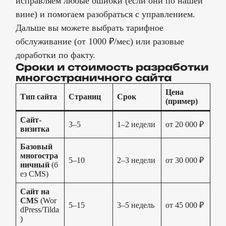
исправляем любые ошибки (если они по нашей
вине) и помогаем разобраться с управлением.
Дальше вы можете выбрать тарифное
обслуживание (от 1000 ₽/мес) или разовые
доработки по факту.
Сроки и стоимость разработки
многостраничного сайта
Цена
Тип сайта
Страниц
Срок
(пример)
Сайт-
3–5
1–2 недели
от 20 000 ₽
визитка
Базовый
многостра
5–10
2–3 недели
от 30 000 ₽
ничный
(б
ез CMS)
Сайт на
CMS
(Wor
5–15
3–5 недель
от 45 000 ₽
dPress/Tilda
)