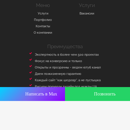
Меню
Услуги
Услуги
Вакансии
Портфолио
Контакты
О компании
Преимущества
Экспертность в более чем 500 проектах
Фокус на конверсию и только
Открыты и прозрачны - ведем ютуб канал
Даем пожизненную гарантию
Каждый сайт "как шедевр", а не пустышка
Рисуем премиум дизайн под нужды ЦА
согласие
Ничем не рискуете - платите частями
Написать в Max
Позвонить
Работаем официально по договору
Информация
Перепечатка материалов сайта без письменного
разрешения запрещена