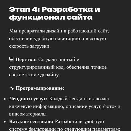
Этап 4: Разработка и
функционал сайта
Мы превратили дизайн в работающий сайт,
обеспечив удобную навигацию и высокую
скорость загрузки.
💻
Верстка:
Создали чистый и
структурированный код, обеспечив точное
соответствие дизайну.
УСЛУГИ
🔧
Программирование:
КАЛЬКУЛЯТОР
Лендинги услуг:
Каждый лендинг включает
ПОРТФОЛИО
ключевую информацию, описание услуг, фото- и
АКЦИИ И СКИДКИ
видеоматериалы.
БЛАГОДАРНОСТИ
Каталог септиков:
Разработали удобную
ВАКАНСИИ
систему фильтрации по следующим параметрам: